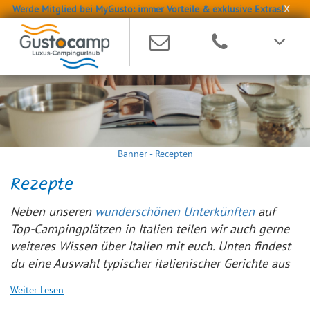
Werde Mitglied bei MyGusto: immer Vorteile & exklusive Extras!
X
Banner - Recepten
Rezepte
Neben unseren
wunderschönen Unterkünften
auf
Top-Campingplätzen in Italien teilen wir auch gerne
weiteres Wissen über Italien mit euch. Unten findest
du eine Auswahl typischer italienischer Gerichte aus
unserer Favoritenliste!
Weiter Lesen