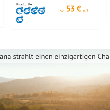
Unterkünfte
53
€
Ab
p.N.
ana strahlt einen einzigartigen Ch