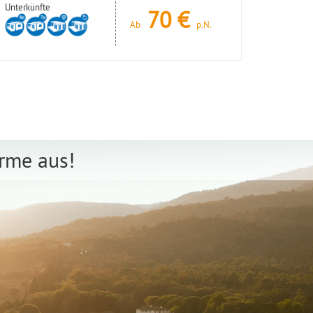
Unterkünfte
70
€
Ab
p.N.
arme aus!