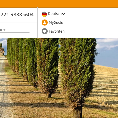
-221 98885604
Deutsch
MyGusto
Favoriten