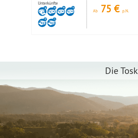
Unterkünfte
75
€
Ab
p.N.
Die Tosk