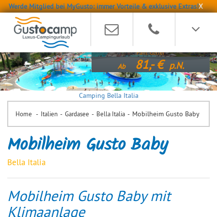
Werde Mitglied bei MyGusto: immer Vorteile & exklusive Extras!
X
"Alles vorhanden für's Baby! Toll"
Fam. Geller
81,-
p.N.
Ab
Camping Bella Italia
-
-
-
-
Mobilheim Gusto Baby
Home
Italien
Gardasee
Bella Italia
Mobilheim Gusto Baby
Bella Italia
Mobilheim Gusto Baby mit
Klimaanlage