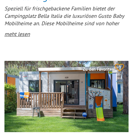
Speziell für frischgebackene Familien bietet der
Campingplatz Bella Italia die luxuriösen Gusto Baby
Mobilheime an. Diese Mobilheime sind von hoher
Qualität, luxuriös eingerichtet und mit
meht lesen
Babyausstattung versehen. Das Babyzimmer kann
durch eine Schiebewand vom Elternschlafzimmer
abgetrennt werden, um mehr Privatsphäre zu
gewährleisten.
Zu den Favoriten