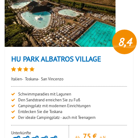
8,4
HU PARK ALBATROS VILLAGE
Italien-
Toskana-
San Vincenzo
Schwimmparadies mit Lagunen
Den Sandstrand erreichen Sie zu Fuß
Campingplatz mit modernen Einrichtungen
Entdecken Sie die Toskana
Der ideale Campingplatz - auch mit Teenagern
Unterkünfte
75
Ab
p.N.