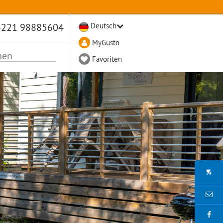
-221 98885604
Deutsch
MyGusto
Favoriten