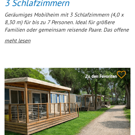
3 Schlafzimmern
Geräumiges Mobilheim mit 3 Schlafzimmern (4,0 x
8,30 m) für bis zu 7 Personen. Ideal für größere
Familien oder gemeinsam reisende Paare. Das offene
Wohnzimmer und die Küche sind modern und mit
meht lesen
einem 4-Flammen-Gasherd, Mikrowelle, großem
Kühlschrank mit Gefrierfach, Kaffeemaschine und
Wasserkocher ausgestattet. In den vielen
Küchenschränken ist alles ordentlich untergebracht.
Zu den Favoriten