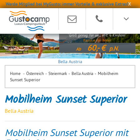
Werde Mitglied bei MyGusto: immer Vorteile & exklusive Extras!
X
"Groß genug für uns mit 4 Kindern"
Familie Kerstener
60,-
p.N.
Ab
Bella Austria
-
-
-
-
Mobilheim
Home
Österreich
Steiermark
Bella Austria
Sunset Superior
Mobilheim Sunset Superior
Bella Austria
Mobilheim Sunset Superior mit