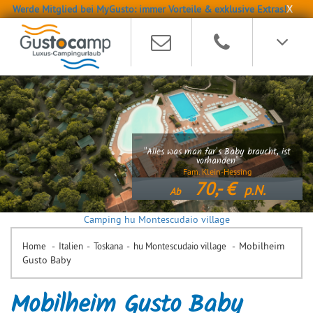
Werde Mitglied bei MyGusto: immer Vorteile & exklusive Extras!
X
"Alles was man für's Baby braucht, ist
vorhanden"
Fam. Klein-Hessing
70,-
p.N.
Ab
Camping hu Montescudaio village
-
-
-
-
Mobilheim
Home
Italien
Toskana
hu Montescudaio village
Gusto Baby
Mobilheim Gusto Baby