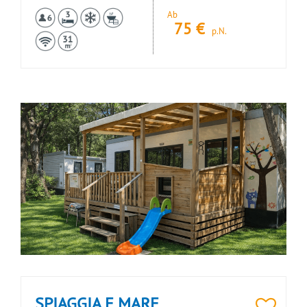
Ab
75
€
p.N.
SPIAGGIA E MARE