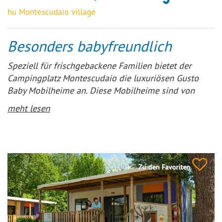
hu Montescudaio village
Besonders babyfreundlich
Speziell für frischgebackene Familien bietet der
Campingplatz Montescudaio die luxuriösen Gusto
Baby Mobilheime an. Diese Mobilheime sind von
hoher Qualität, luxuriös eingerichtet und mit
meht lesen
Babyausstattung versehen. Das Babyzimmer kann
durch eine Schiebewand vom Elternschlafzimmer
abgetrennt werden, um mehr Privatsphäre zu
gewährleisten.
Zu den Favoriten