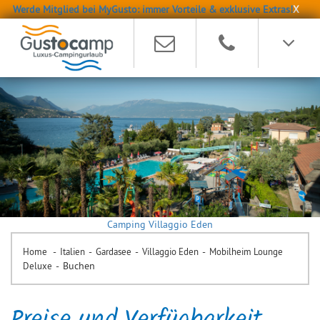
Werde Mitglied bei MyGusto: immer Vorteile & exklusive Extras!
X
Camping Villaggio Eden
-
-
-
-
Home
Italien
Gardasee
Villaggio Eden
Mobilheim Lounge
-
Buchen
Deluxe