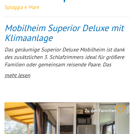
Spiaggia e Mare
Mobilheim Superior Deluxe mit
Klimaanlage
Das geräumige Superior Deluxe Mobilheim ist dank
des zusätzlichen 3. Schlafzimmers ideal für größere
Familien oder gemeinsam reisende Paare. Das
Mobilheim verfügt über ein geräumiges Wohnzimmer
meht lesen
und eine offene Küche. Die moderne Küche ist
komplett ausgestattet und verfügt über einen 4-
Flammen-Gasherd, eine Mikrowelle, eine Kühl-
Gefrierkombination und eine Kaffeemaschine.
Zu den Favoriten
Darüber hinaus verfügt das Mobilheim über eine
komfortable, vollständig überdachte Holzterrasse, so
dass Sie bei jedem Wetter den Aufenthalt im Freien