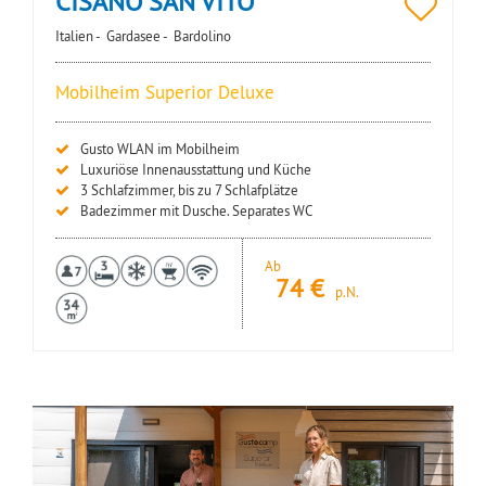
CISANO SAN VITO
Italien -
Gardasee -
Bardolino
Mobilheim Superior Deluxe
Gusto WLAN im Mobilheim
Luxuriöse Innenausstattung und Küche
3 Schlafzimmer, bis zu 7 Schlafplätze
Badezimmer mit Dusche. Separates WC
Ab
74
€
p.N.