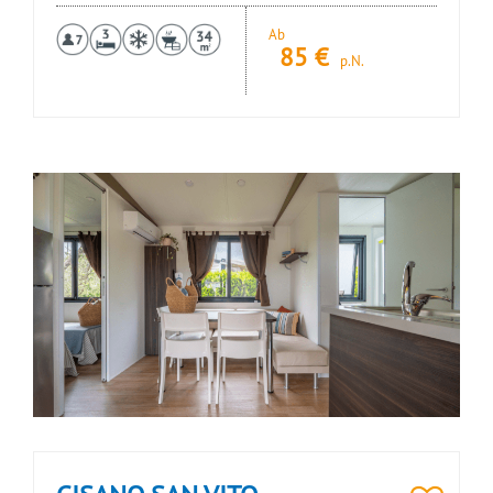
Ab
85
€
p.N.