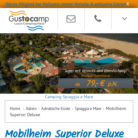
Werde Mitglied bei MyGusto: immer Vorteile & exklusive Extras!
X
"Super mit Veranda und Überdachung!"
Markus Dammann
79,-
p.N.
Ab
Camping Spiaggia e Mare
-
-
-
-
Mobilheim
Home
Italien
Adriatische Küste
Spiaggia e Mare
Superior Deluxe
Mobilheim Superior Deluxe