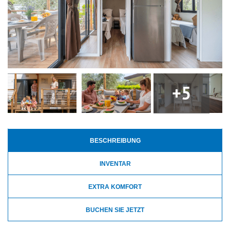
genießen können. Die Klimaanlage sorgt für
zusätzlichen Komfort und kann in der Vor- und
Nachsaison auch als Heizung dienen.
+5
BESCHREIBUNG
INVENTAR
EXTRA KOMFORT
BUCHEN SIE JETZT