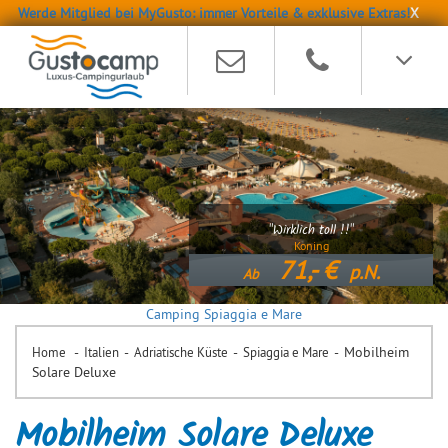
Werde Mitglied bei MyGusto: immer Vorteile & exklusive Extras!
X
"Wirklich toll !!"
Koning
71,-
p.N.
Ab
Camping Spiaggia e Mare
-
-
-
-
Mobilheim
Home
Italien
Adriatische Küste
Spiaggia e Mare
Solare Deluxe
Mobilheim Solare Deluxe