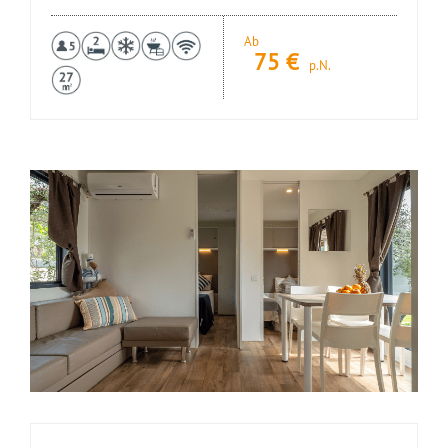
Ab
75
€
p.N.