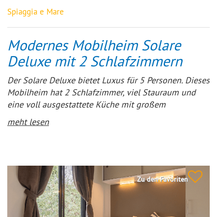
Spiaggia e Mare
Modernes Mobilheim Solare
Deluxe mit 2 Schlafzimmern
Der Solare Deluxe bietet Luxus für 5 Personen. Dieses
Mobilheim hat 2 Schlafzimmer, viel Stauraum und
eine voll ausgestattete Küche mit großem
Kühlschrank und 4-Flammen-Gasherd. An der
meht lesen
Vorderseite befindet sich eine Holzterrasse mit
teilweiser Überdachung, ideal, um in den heißesten
Stunden oder bei einem Regenschauer zu genießen.
Zu den Favoriten