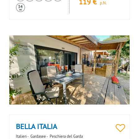
119
€
p.N.
BELLA ITALIA
Italien -
Gardasee -
Peschiera del Garda