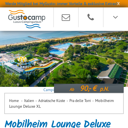
Werde Mitglied bei MyGusto: immer Vorteile & exklusive Extras!
X
90,-
p.N.
Ab
Camping Pra delle Torri
-
-
-
-
Mobilheim
Home
Italien
Adriatische Küste
Pra delle Torri
Lounge Deluxe XL
Mobilheim Lounge Deluxe