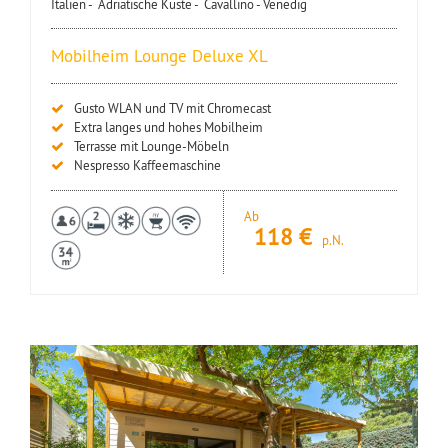
Italien -
Adriatische Küste -
Cavallino - Venedig
Mobilheim Lounge Deluxe XL
Gusto WLAN und TV mit Chromecast
Extra langes und hohes Mobilheim
Terrasse mit Lounge-Möbeln
Nespresso Kaffeemaschine
Ab
118
€
p.N.