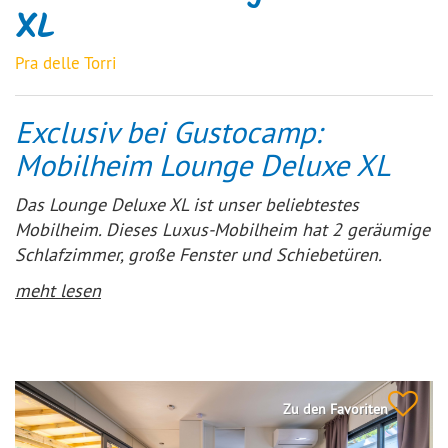
XL
Pra delle Torri
Exclusiv bei Gustocamp:
Mobilheim Lounge Deluxe XL
Das Lounge Deluxe XL ist unser beliebtestes
Mobilheim. Dieses Luxus-Mobilheim hat 2 geräumige
Schlafzimmer, große Fenster und Schiebetüren.
Außerdem verfügt es über ein geräumiges
meht lesen
Wohnzimmer und eine moderne offene Küche mit 4-
Flammen-Gasherd, großem Kühlschrank, Nespresso-
Maschine und Mikrowelle. Vom Wohnzimmer und der
Küche aus haben Sie Zugang zur Lounge-Terrasse.
Zu den Favoriten
Das Mobilheim verfügt über eine Klimaanlage und