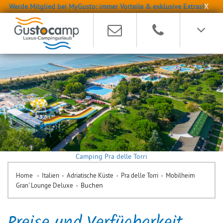
Werde Mitglied bei MyGusto: immer Vorteile & exklusive Extras!
X
Camping Pra delle Torri
-
-
-
-
Home
Italien
Adriatische Küste
Pra delle Torri
Mobilheim
-
Buchen
Gran' Lounge Deluxe