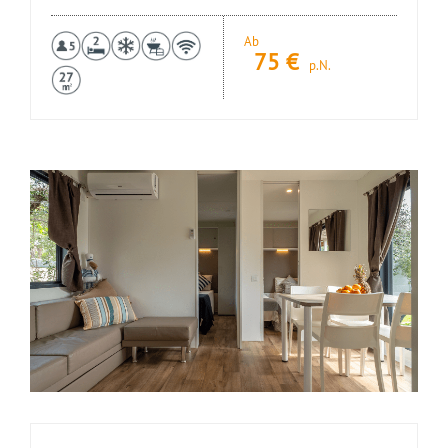
Ab
75
€
p.N.