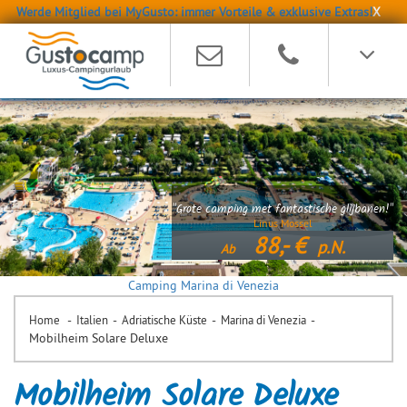
Werde Mitglied bei MyGusto: immer Vorteile & exklusive Extras!
X
"Grote camping met fantastische glijbanen!"
Linus Mossel
88,-
p.N.
Ab
Camping Marina di Venezia
-
-
-
-
Home
Italien
Adriatische Küste
Marina di Venezia
Mobilheim Solare Deluxe
Mobilheim Solare Deluxe