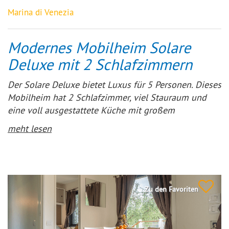
Marina di Venezia
Modernes Mobilheim Solare
Deluxe mit 2 Schlafzimmern
Der Solare Deluxe bietet Luxus für 5 Personen. Dieses
Mobilheim hat 2 Schlafzimmer, viel Stauraum und
eine voll ausgestattete Küche mit großem
Kühlschrank und 4-Flammen-Gasherd. An der
meht lesen
Vorderseite befindet sich eine Holzterrasse mit
teilweiser Überdachung, ideal, um in den heißesten
Stunden oder bei einem Regenschauer zu genießen.
Zu den Favoriten