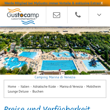
Werde Mitglied bei MyGusto: immer Vorteile & exklusive Extras!
X
Camping Marina di Venezia
-
-
-
-
Home
Italien
Adriatische Küste
Marina di Venezia
Mobilheim
-
Buchen
Lounge Deluxe